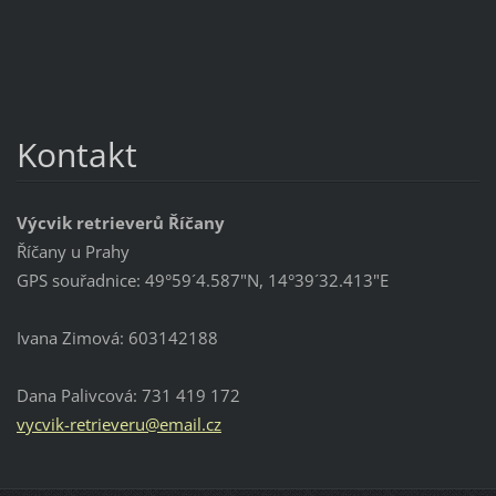
Kontakt
Výcvik retrieverů Říčany
Říčany u Prahy
GPS souřadnice: 49°59´4.587"N, 14°39´32.413"E
Ivana Zimová: 603142188
Dana Palivcová: 731 419 172
vycvik-r
etriever
u@email.
cz