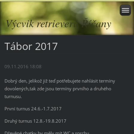
Výcvik retrieverů Říčany
Tábor 2017
09.11.2016 18:08
Dobrý den, jelikož již teď potřebujete nahlásit termíny
dovolených,tak zde jsou termíny prvního a druhého
turnusu.
První turnus 24.6.-1.7.2017
Druhý turnus 12.8.-19.8.2017
Dřevěné chatky by měly mít WC a sprchu.