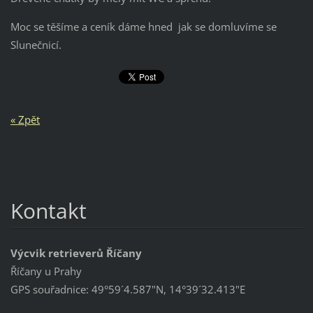
Moc se těšíme a ceník dáme hned jak se domluvíme se
Slunečnicí.
« Zpět
Kontakt
Výcvik retrieverů Říčany
Říčany u Prahy
GPS souřadnice: 49°59´4.587"N, 14°39´32.413"E