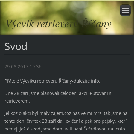
Výcvik retrieverů Říčany
Svod
29.08.2017 19:36
Přátelé Výcviku retrieveru Říčany-důležité info.
Dne 28.září jsme plánovali celodení akci -Putování s
retrieverem.
Jelikož o akci byl malý zájem,což nás velmi mrzí,tak jsme na
tento den čtvrtek 28.září dali cvičení a pak pro pejsky, kteří
nemají ještě svod jsme domluvili paní Čečrdlovou na tento