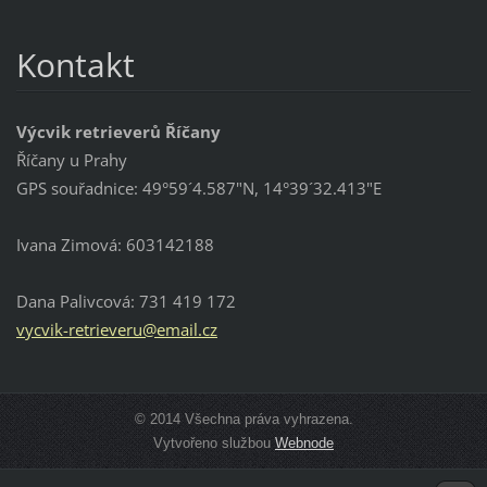
Kontakt
Výcvik retrieverů Říčany
Říčany u Prahy
GPS souřadnice: 49°59´4.587"N, 14°39´32.413"E
Ivana Zimová: 603142188
Dana Palivcová: 731 419 172
vycvik-r
etriever
u@email.
cz
© 2014 Všechna práva vyhrazena.
Vytvořeno službou
Webnode