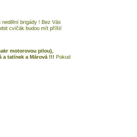
 nedělní brigády ! Bez Vás
lebit cvičák budou mít příští
akr motorovou pilou),
á a tatínek a Márová !!!
Pokud