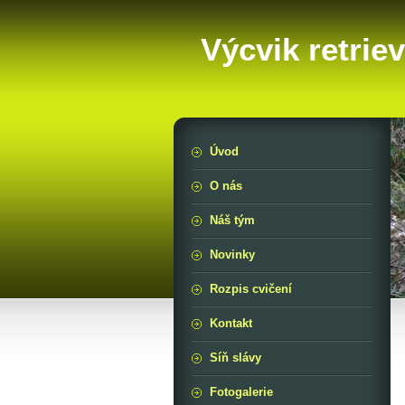
Výcvik retrie
Úvod
O nás
Náš tým
Novinky
Rozpis cvičení
Kontakt
Síň slávy
Fotogalerie