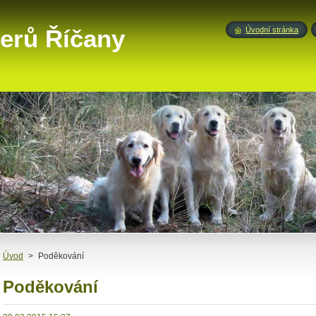
verů Říčany
Úvodní stránka
Úvod
>
Poděkování
Poděkování