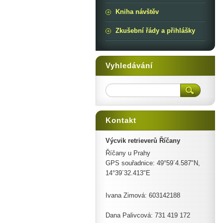
Kniha návštěv
Zkušební řády a přihlášky
Vyhledávání
Kontakt
Výcvik retrieverů Říčany
Říčany u Prahy
GPS souřadnice: 49°59´4.587"N,
14°39´32.413"E
Ivana Zimová: 603142188
Dana Palivcová: 731 419 172