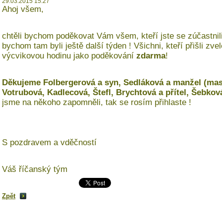
29.03.2015 15:27
Ahoj všem,
chtěli bychom poděkovat Vám všem, kteří jste se zúčastnili
bychom tam byli ještě další týden ! Všichni, kteří přišli zve
výcvikovou hodinu jako poděkování
zdarma
!
Děkujeme Folbergerová a syn, Sedláková a manžel (mas
Votrubová, Kadlecová, Štefl, Brychtová a přítel, Šebkov
jsme na někoho zapomněli, tak se rosím přihlaste !
S pozdravem a vděčností
Váš říčanský tým
Zpět