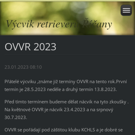
Výcvik retrieverů Říčany
OVVR 2023
23.01.2023 08:10
Přátelé výcviku ,známe již termíny OVVR na tento rok.První
termín je 28.5.2023 neděle a druhý termín 13.8.2023.
Před tímto termínem budeme dělat nácvik na tyto zkoušky .
Na květnové OVVR je nácvik 23.4.2023 a na srpnový
30.7.2023.
OVVR se pořádají pod záštitou klubu KCHLS a je dobré se