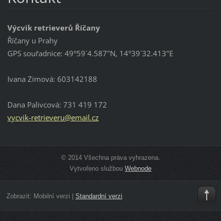
Výcvik retrieverů Říčany
Říčany u Prahy
GPS souřadnice: 49°59´4.587"N, 14°39´32.413"E
Ivana Zimová: 603142188
Dana Palivcová: 731 419 172
vycvik-r
etriever
u@email.
cz
© 2014 Všechna práva vyhrazena.
Vytvořeno službou
Webnode
Zobrazit:
Mobilní verzi
|
Standardní verzi