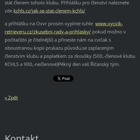
stát členem tohoto klubu. Přihlášku pro členství naleznete
zde
kchls.cz/jak-se-stat-clenem-kchls/
a přihlášku na Ovvr prosím vyplnte tuhle
www.vycvik-
retrieveru.cz/zkusebni-rady-a-prihlasky/
pokud možno v
počítači(to je čitelnější) a přineste nám na cvičak s
oboustranou kopii prukazu původu,se zaplaceným
členstvím klubu a poplatkem za zkoušky (500,-členové klubu
KCHLS a 900,-nečlenové)Pěkný den váš Říčanský tým.
« Zpět
Kontakt