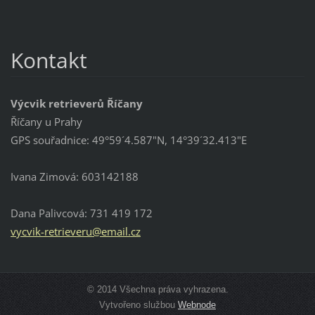
Kontakt
Výcvik retrieverů Říčany
Říčany u Prahy
GPS souřadnice: 49°59´4.587"N, 14°39´32.413"E
Ivana Zimová: 603142188
Dana Palivcová: 731 419 172
vycvik-r
etriever
u@email.
cz
© 2014 Všechna práva vyhrazena.
Vytvořeno službou
Webnode