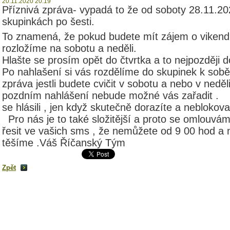
20.11.2020 20:19
Příznivá zpráva- vypadá to že od soboty 28.11.2
skupinkách po šesti.
To znamená, že pokud budete mít zájem o vikendu 
rozložíme na sobotu a neděli.
Hlašte se prosím opět do čtvrtka a to nejpozději 
Po nahlašení si vás rozdělíme do skupinek k sob
zpráva jestli budete cvičit v sobotu a nebo v neděl
pozdním nahlášení nebude možné vás zařadit .
se hlásili , jen když skutečně dorazíte a nebloko
Pro nás je to také složitější a proto se omlouvá
řesit ve vašich sms , že nemůžete od 9 00 hod a
těšíme .Váš Říčanský Tým
Zpět