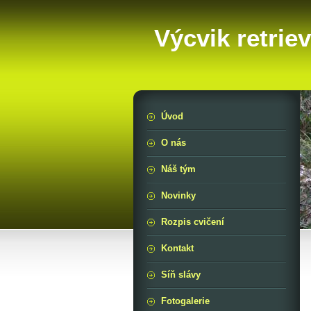
Výcvik retrie
Úvod
O nás
Náš tým
Novinky
Rozpis cvičení
Kontakt
Síň slávy
Fotogalerie