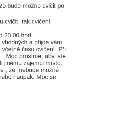
020 bude možno cvičit po
cvičit, tak cvičení
do 20 00 hod.
ě vhodných a přijde vám
i včetně času cvičení. Při
 Moc prosíme, aby jste
vali jinému zájemci místo.
me , že
nebude možné
 nebo naopak. Moc se