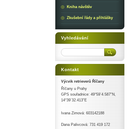
Kniha návštěv
Zkušební řády a přihlášky
Vyhledávání
Kontakt
Výcvik retrieverů Říčany
Říčany u Prahy
GPS souřadnice: 49°59´4.587"N,
14°39´32.413"E
Ivana Zimová: 603142188
Dana Palivcová: 731 419 172