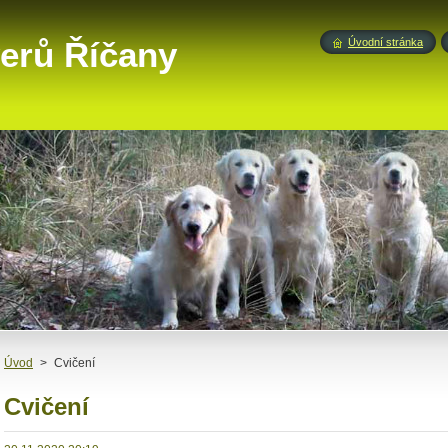
verů Říčany
Úvodní stránka
Úvod
>
Cvičení
Cvičení