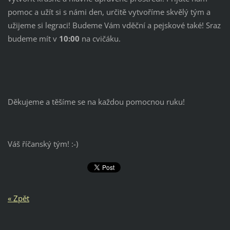
pomoc a užít si s námi den, určitě vytvoříme skvělý tým a
užijeme si legraci! Budeme Vám vděční a pejskové také! Sraz
budeme mít v
10:00
na cvičáku.
Děkujeme a těšíme se na každou pomocnou ruku!
Váš říčanský tým! :-)
« Zpět