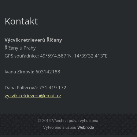
Kontakt
Výcvik retrieverů Říčany
Říčany u Prahy
GPS souřadnice: 49°59´4.587"N, 14°39´32.413"E
Ivana Zimová: 603142188
Dana Palivcová: 731 419 172
vycvik-r
etriever
u@email.
cz
© 2014 Všechna práva vyhrazena.
Vytvořeno službou
Webnode