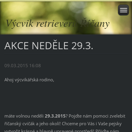
Výcvik retrieverů Říčany
AKCE NEDĚLE 29.3.
09.03.2015 16:08
Ahoj výcvikářská rodino,
máte volnou neděli
29.3.2015
? Pojďte nám pomoci zvelebit
říčanský cvičák a jeho okolí! Chceme pro Vás i Vaše pejsky
vytvořit krásné a hlavně upravené prostředí! Přijďte nám