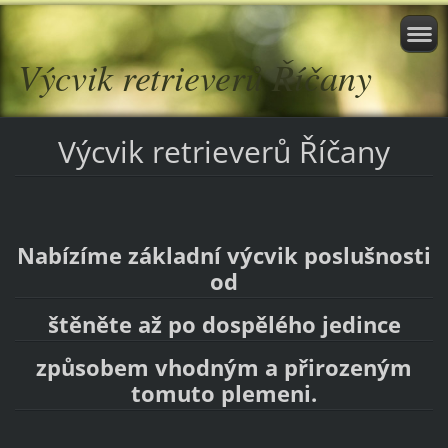
Výcvik retrieverů Říčany
Výcvik retrieverů Říčany
Nabízíme základní výcvik poslušnosti
od
štěněte až po dospělého jedince
způsobem vhodným a přirozeným
tomuto plemeni.