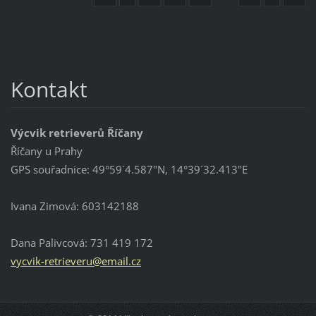
Kontakt
Výcvik retrieverů Říčany
Říčany u Prahy
GPS souřadnice: 49°59´4.587"N, 14°39´32.413"E
Ivana Zimová: 603142188
Dana Palivcová: 731 419 172
vycvik-r
etriever
u@email.
cz