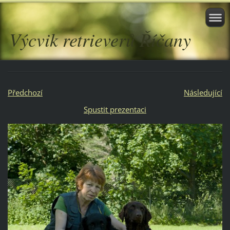
Výcvik retrieverů Říčany
Předchozí
Následující
Spustit prezentaci