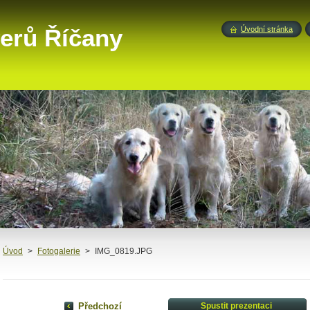
verů Říčany
Úvodní stránka
Úvod
>
Fotogalerie
>
IMG_0819.JPG
Předchozí
Spustit prezentaci