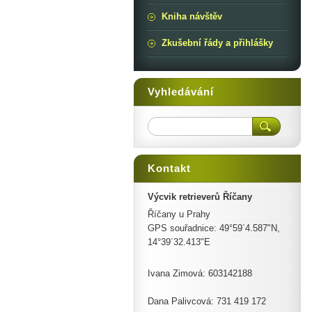
Kniha návštěv
Zkušební řády a přihlášky
Vyhledávání
Kontakt
Výcvik retrieverů Říčany
Říčany u Prahy
GPS souřadnice: 49°59´4.587"N,
14°39´32.413"E
Ivana Zimová: 603142188
Dana Palivcová: 731 419 172