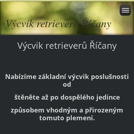
Výcvik retrieverů Říčany
Výcvik retrieverů Říčany
Nabízíme základní výcvik poslušnosti
od
štěněte až po dospělého jedince
způsobem vhodným a přirozeným
tomuto plemeni.