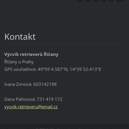
Kontakt
Výcvik retrieverů Říčany
Říčany u Prahy
GPS souřadnice: 49°59´4.587"N, 14°39´32.413"E
Ivana Zimová: 603142188
Dana Palivcová: 731 419 172
vycvik-r
etriever
u@email.
cz